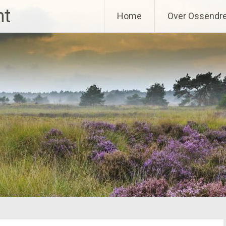
ht
Home
Over Ossendr