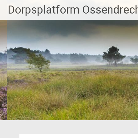
Ga
Dorpsplatform Ossendrec
naar
de
inhoud