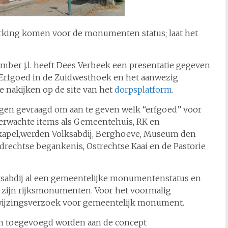
erking komen voor de monumenten status; laat het
mber j.l. heeft Dees Verbeek een presentatie gegeven
 Erfgoed in de Zuidwesthoek en het aanwezig
e nakijken op de site van het
dorpsplatform
.
gen gevraagd om aan te geven welk “erfgoed” voor
verwachte items als Gemeentehuis, RK en
e kapel,werden Volksabdij, Berghoeve, Museum den
drechtse begankenis, Ostrechtse Kaai en de Pastorie
ksabdij al een gemeentelijke monumentenstatus en
zijn rijksmonumenten. Voor het voormalig
nwijzingsverzoek voor gemeentelijk monument.
en toegevoegd worden aan de concept