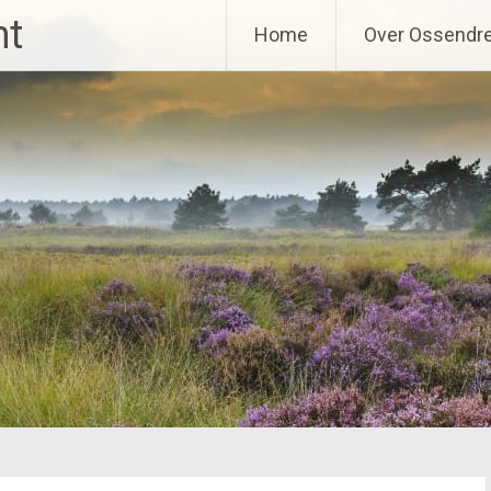
ht
Home
Over Ossendr