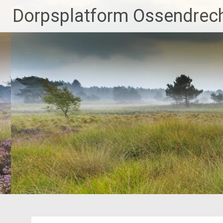
Ga
Dorpsplatform Ossendrec
naar
de
inhoud