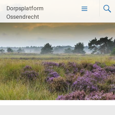
Ga
Dorpsplatform
naar
de
Ossendrecht
inhoud