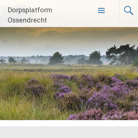
Ga
Dorpsplatform
naar
de
Ossendrecht
inhoud