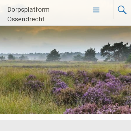
Ga
Dorpsplatform
naar
de
Ossendrecht
inhoud